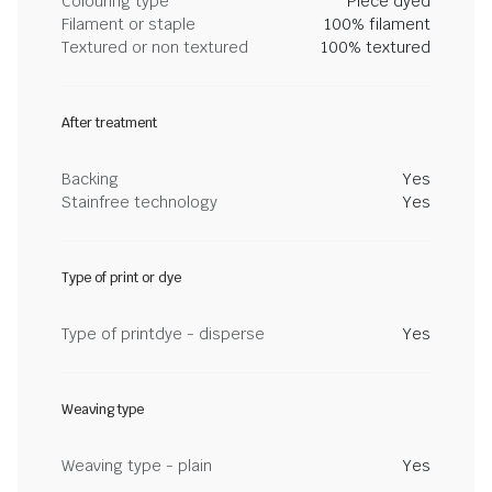
Colouring type
Piece dyed
Filament or staple
100% filament
Textured or non textured
100% textured
After treatment
Backing
Yes
Stainfree technology
Yes
Type of print or dye
Type of printdye - disperse
Yes
Weaving type
Weaving type - plain
Yes