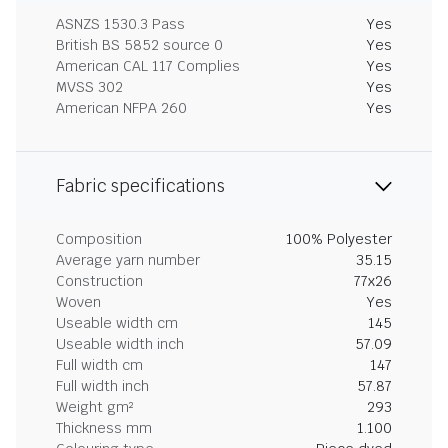
ASNZS 1530.3 Pass
Yes
British BS 5852 source 0
Yes
American CAL 117 Complies
Yes
MVSS 302
Yes
American NFPA 260
Yes
Fabric specifications
Composition
100% Polyester
Average yarn number
35.15
Construction
77x26
Woven
Yes
Useable width cm
145
Useable width inch
57.09
Full width cm
147
Full width inch
57.87
Weight gm²
293
Thickness mm
1.100