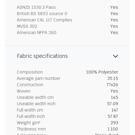
ASNZS 1530.3 Pass
Yes
British BS 5852 source 0
Yes
American CAL 117 Complies
Yes
MVSS 302
Yes
American NFPA 260
Yes
Fabric specifications
Composition
100% Polyester
Average yarn number
35.15
Construction
77x26
Woven
Yes
Useable width cm
145
Useable width inch
57.09
Full width cm
147
Full width inch
57.87
Weight gm²
293
Thickness mm
1.100