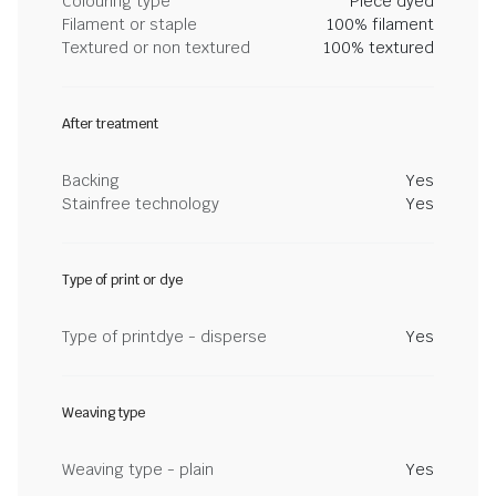
Colouring type
Piece dyed
Filament or staple
100% filament
Textured or non textured
100% textured
After treatment
Backing
Yes
Stainfree technology
Yes
Type of print or dye
Type of printdye - disperse
Yes
Weaving type
Weaving type - plain
Yes