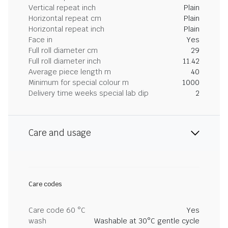
Vertical repeat inch
Plain
Horizontal repeat cm
Plain
Horizontal repeat inch
Plain
Face in
Yes
Full roll diameter cm
29
Full roll diameter inch
11.42
Average piece length m
40
Minimum for special colour m
1000
Delivery time weeks special lab dip
2
Care and usage
Care codes
Care code 60 °C
Yes
wash
Washable at 30°C gentle cycle