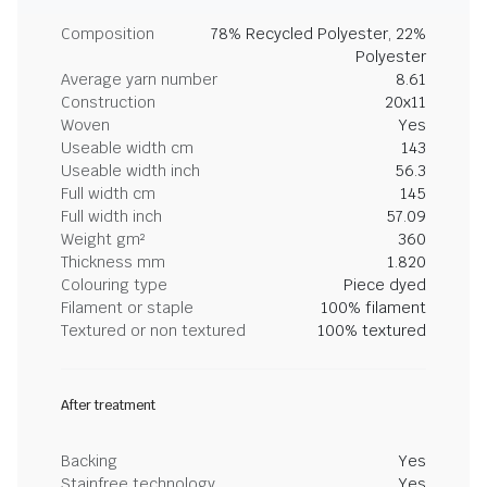
Composition
78% Recycled Polyester, 22%
Polyester
Average yarn number
8.61
Construction
20x11
Woven
Yes
Useable width cm
143
Useable width inch
56.3
Full width cm
145
Full width inch
57.09
Weight gm²
360
Thickness mm
1.820
Colouring type
Piece dyed
Filament or staple
100% filament
Textured or non textured
100% textured
After treatment
Backing
Yes
Stainfree technology
Yes