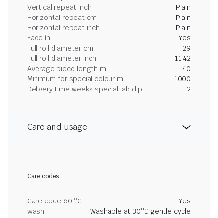
Vertical repeat inch
Plain
Horizontal repeat cm
Plain
Horizontal repeat inch
Plain
Face in
Yes
Full roll diameter cm
29
Full roll diameter inch
11.42
Average piece length m
40
Minimum for special colour m
1000
Delivery time weeks special lab dip
2
Care and usage
Care codes
Care code 60 °C
Yes
wash
Washable at 30°C gentle cycle