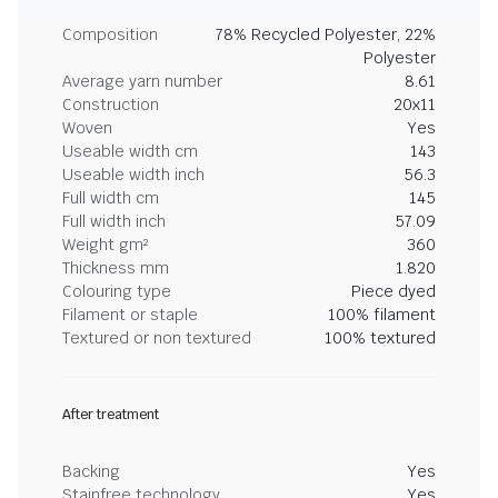
Composition
78% Recycled Polyester, 22%
Polyester
Average yarn number
8.61
Construction
20x11
Woven
Yes
Useable width cm
143
Useable width inch
56.3
Full width cm
145
Full width inch
57.09
Weight gm²
360
Thickness mm
1.820
Colouring type
Piece dyed
Filament or staple
100% filament
Textured or non textured
100% textured
After treatment
Backing
Yes
Stainfree technology
Yes