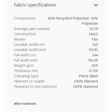
Fabric specifications
Composition
60% Recycled Polyester, 40%
Polyester
Average yarn number
10.19
Construction
14x13
Woven
Yes
Useable width cm
142
Useable width inch
55.91
Full width cm
144
Full width inch
56.69
Weight gm²
265
Thickness mm
0.720
Colouring type
Piece dyed
Filament or staple
100% filament
Textured or non textured
100% textured
After treatment