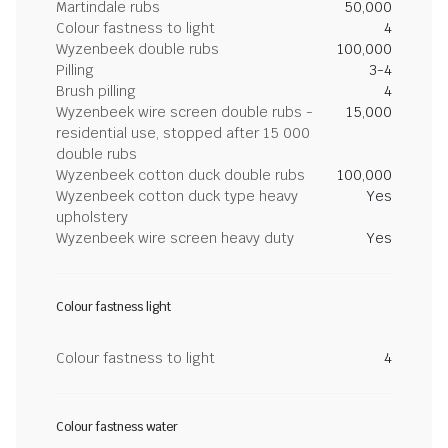
Martindale rubs
50,000
Colour fastness to light
4
Wyzenbeek double rubs
100,000
Pilling
3-4
Brush pilling
4
Wyzenbeek wire screen double rubs -
15,000
residential use, stopped after 15 000
double rubs
Wyzenbeek cotton duck double rubs
100,000
Wyzenbeek cotton duck type heavy
Yes
upholstery
Wyzenbeek wire screen heavy duty
Yes
Colour fastness light
Colour fastness to light
4
Colour fastness water