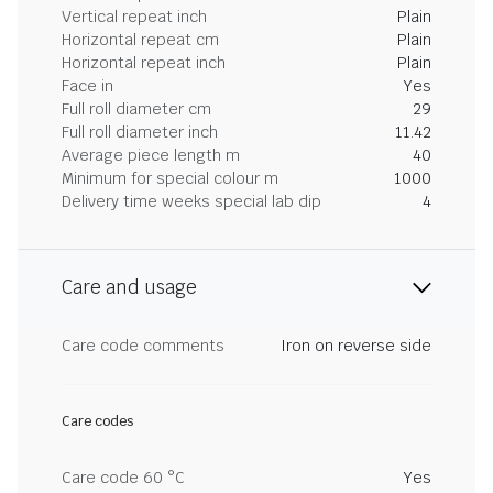
Vertical repeat inch
Plain
Horizontal repeat cm
Plain
Horizontal repeat inch
Plain
Face in
Yes
Full roll diameter cm
29
Full roll diameter inch
11.42
Average piece length m
40
Minimum for special colour m
1000
Delivery time weeks special lab dip
4
Care and usage
Care code comments
Iron on reverse side
Care codes
Care code 60 °C
Yes