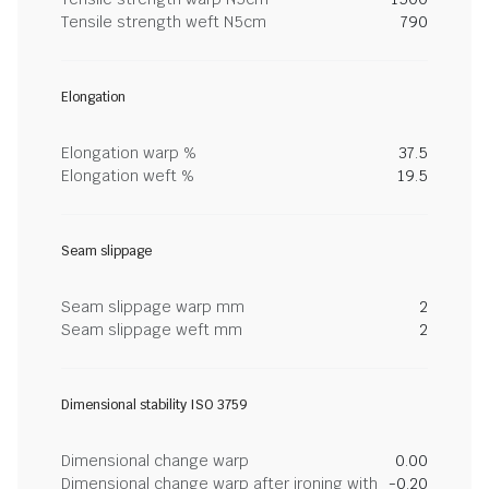
Tensile strength weft N5cm
790
Elongation
Elongation warp %
37.5
Elongation weft %
19.5
Seam slippage
Seam slippage warp mm
2
Seam slippage weft mm
2
Dimensional stability ISO 3759
Dimensional change warp
0.00
Dimensional change warp after ironing with
-0.20