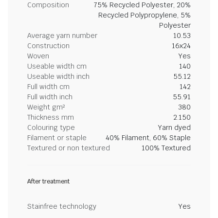
Composition
75% Recycled Polyester, 20%
Recycled Polypropylene, 5%
Polyester
Average yarn number
10.53
Construction
16x24
Woven
Yes
Useable width cm
140
Useable width inch
55.12
Full width cm
142
Full width inch
55.91
Weight gm²
380
Thickness mm
2.150
Colouring type
Yarn dyed
Filament or staple
40% Filament, 60% Staple
Textured or non textured
100% Textured
After treatment
Stainfree technology
Yes