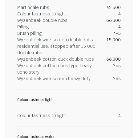
Martindale rubs
42,500
Colour fastness to light
4
Wyzenbeek double rubs
66,300
Pilling
4
Brush pilling
4-5
Wyzenbeek wire screen double rubs -
15,000
residential use, stopped after 15 000
double rubs
Wyzenbeek cotton duck double rubs
66,300
Wyzenbeek cotton duck type heavy
Yes
upholstery
Wyzenbeek wire screen heavy duty
Yes
Colour fastness light
Colour fastness to light
4
Colour fastness water