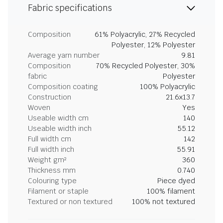
Fabric specifications
Composition
61% Polyacrylic, 27% Recycled
Polyester, 12% Polyester
Average yarn number
9.81
Composition
70% Recycled Polyester, 30%
fabric
Polyester
Composition coating
100% Polyacrylic
Construction
21.6x13.7
Woven
Yes
Useable width cm
140
Useable width inch
55.12
Full width cm
142
Full width inch
55.91
Weight gm²
360
Thickness mm
0.740
Colouring type
Piece dyed
Filament or staple
100% filament
Textured or non textured
100% not textured