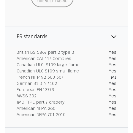
FR standards
British BS 5867 part 2 type B
Yes
American CAL 117 Complies
Yes
Canadian ULC-S109 large flame
Yes
Canadian ULC S109 small flame
Yes
French NF P 92 503 507
M1
German B1 DIN 4102
Yes
European EN 13773
Yes
MVSS 302
Yes
IMO FTPC part 7 drapery
Yes
American NFPA 260
Yes
American NFPA 701 2010
Yes