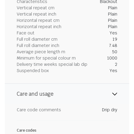
Characteristics
Blackout
Vertical repeat cm
Plain
Vertical repeat inch
Plain
Horizontal repeat cm
Plain
Horizontal repeat inch
Plain
Face out
Yes
Full roll diameter cm
19
Full roll diameter inch
7.48
Average piece length m
50
Minimum for special colour m
1000
Delivery time weeks special lab dip
2
Suspended box
Yes
Care and usage
Care code comments
Drip dry
Care codes