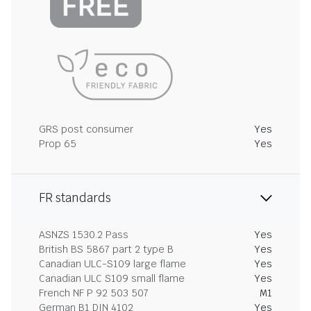
GRS post consumer
Yes
Prop 65
Yes
FR standards
ASNZS 1530.2 Pass
Yes
British BS 5867 part 2 type B
Yes
Canadian ULC-S109 large flame
Yes
Canadian ULC S109 small flame
Yes
French NF P 92 503 507
M1
German B1 DIN 4102
Yes