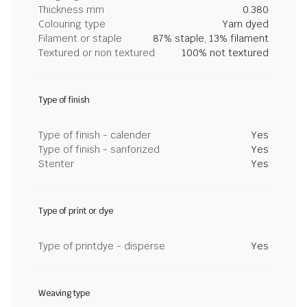
Thickness mm
0.380
Colouring type
Yarn dyed
Filament or staple
87% staple, 13% filament
Textured or non textured
100% not textured
Type of finish
Type of finish - calender
Yes
Type of finish - sanforized
Yes
Stenter
Yes
Type of print or dye
Type of printdye - disperse
Yes
Weaving type