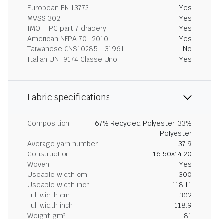
European EN 13773
Yes
MVSS 302
Yes
IMO FTPC part 7 drapery
Yes
American NFPA 701 2010
Yes
Taiwanese CNS10285-L31961
No
Italian UNI 9174 Classe Uno
Yes
Fabric specifications
Composition
67% Recycled Polyester, 33%
Polyester
Average yarn number
37.9
Construction
16.50x14.20
Woven
Yes
Useable width cm
300
Useable width inch
118.11
Full width cm
302
Full width inch
118.9
Weight gm²
81