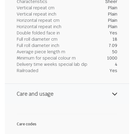
Characteristics
Sheer
Vertical repeat cm
Plain
Vertical repeat inch
Plain
Horizontal repeat cm
Plain
Horizontal repeat inch
Plain
Double folded face in
Yes
Full roll diameter cm
18
Full roll diameter inch
7.09
Average piece length m
50
Minimum for special colour m
1000
Delivery time weeks special lab dip
4
Railroaded
Yes
Care and usage
Care codes