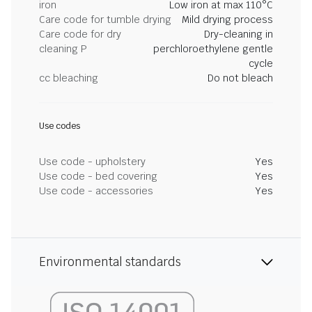
iron
Low iron at max 110°C
Care code for tumble drying
Mild drying process
Care code for dry
Dry-cleaning in
cleaning P
perchloroethylene gentle
cycle
cc bleaching
Do not bleach
Use codes
Use code - upholstery
Yes
Use code - bed covering
Yes
Use code - accessories
Yes
Environmental standards