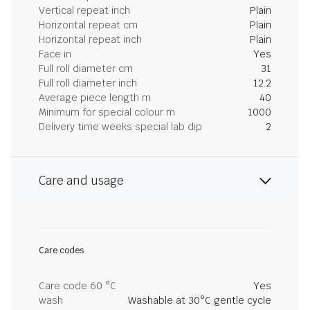
Vertical repeat inch
Plain
Horizontal repeat cm
Plain
Horizontal repeat inch
Plain
Face in
Yes
Full roll diameter cm
31
Full roll diameter inch
12.2
Average piece length m
40
Minimum for special colour m
1000
Delivery time weeks special lab dip
2
Care and usage
Care codes
Care code 60 °C
Yes
wash
Washable at 30°C gentle cycle