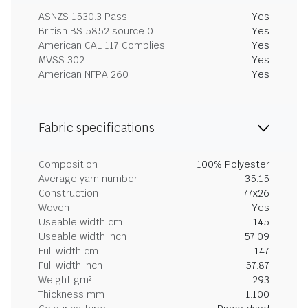
ASNZS 1530.3 Pass
Yes
British BS 5852 source 0
Yes
American CAL 117 Complies
Yes
MVSS 302
Yes
American NFPA 260
Yes
Fabric specifications
Composition
100% Polyester
Average yarn number
35.15
Construction
77x26
Woven
Yes
Useable width cm
145
Useable width inch
57.09
Full width cm
147
Full width inch
57.87
Weight gm²
293
Thickness mm
1.100