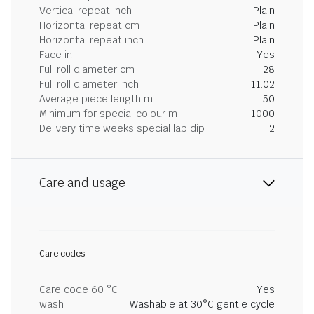
Vertical repeat inch
Plain
Horizontal repeat cm
Plain
Horizontal repeat inch
Plain
Face in
Yes
Full roll diameter cm
28
Full roll diameter inch
11.02
Average piece length m
50
Minimum for special colour m
1000
Delivery time weeks special lab dip
2
Care and usage
Care codes
Care code 60 °C
Yes
wash
Washable at 30°C gentle cycle