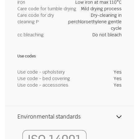
iron
Low iron at max 110°C
Care code for tumble drying
Mild drying process
Care code for dry
Dry-cleaning in
cleaning P
perchloroethylene gentle
cycle
cc bleaching
Do not bleach
Use codes
Use code - upholstery
Yes
Use code - bed covering
Yes
Use code - accessories
Yes
Environmental standards