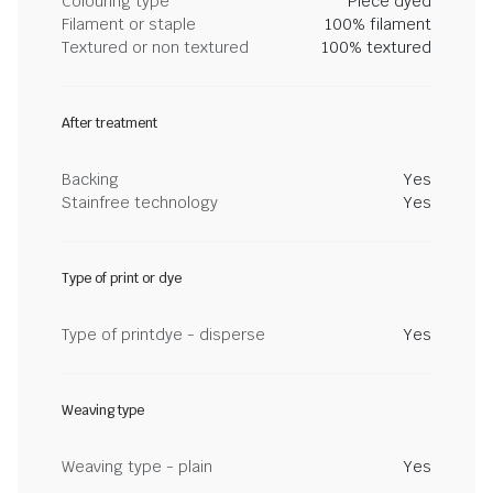
Colouring type
Piece dyed
Filament or staple
100% filament
Textured or non textured
100% textured
After treatment
Backing
Yes
Stainfree technology
Yes
Type of print or dye
Type of printdye - disperse
Yes
Weaving type
Weaving type - plain
Yes