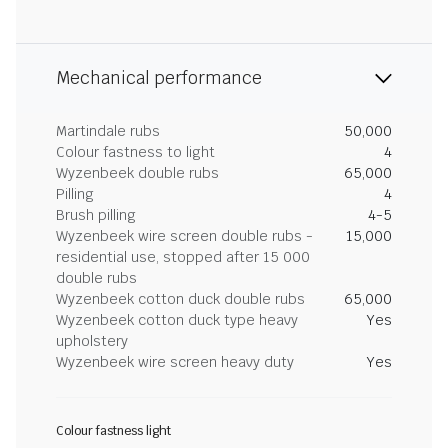
Mechanical performance
Martindale rubs
50,000
Colour fastness to light
4
Wyzenbeek double rubs
65,000
Pilling
4
Brush pilling
4-5
Wyzenbeek wire screen double rubs -
15,000
residential use, stopped after 15 000
double rubs
Wyzenbeek cotton duck double rubs
65,000
Wyzenbeek cotton duck type heavy
Yes
upholstery
Wyzenbeek wire screen heavy duty
Yes
Colour fastness light