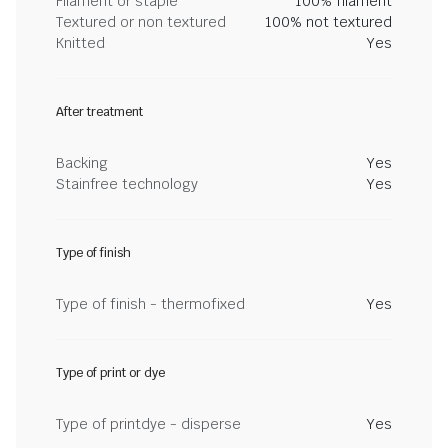
Filament or staple
100% filament
Textured or non textured
100% not textured
Knitted
Yes
After treatment
Backing
Yes
Stainfree technology
Yes
Type of finish
Type of finish - thermofixed
Yes
Type of print or dye
Type of printdye - disperse
Yes