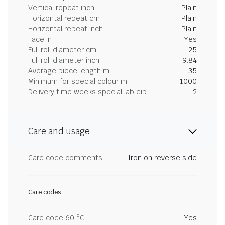
Vertical repeat inch
Plain
Horizontal repeat cm
Plain
Horizontal repeat inch
Plain
Face in
Yes
Full roll diameter cm
25
Full roll diameter inch
9.84
Average piece length m
35
Minimum for special colour m
1000
Delivery time weeks special lab dip
2
Care and usage
Care code comments
Iron on reverse side
Care codes
Care code 60 °C
Yes