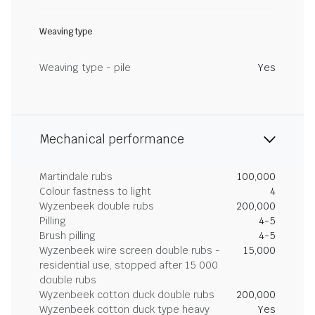
Weaving type
Weaving type - pile
Yes
Mechanical performance
Martindale rubs
100,000
Colour fastness to light
4
Wyzenbeek double rubs
200,000
Pilling
4-5
Brush pilling
4-5
Wyzenbeek wire screen double rubs -
15,000
residential use, stopped after 15 000
double rubs
Wyzenbeek cotton duck double rubs
200,000
Wyzenbeek cotton duck type heavy
Yes