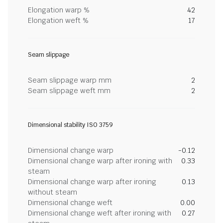
Elongation warp %
42
Elongation weft %
17
Seam slippage
Seam slippage warp mm
2
Seam slippage weft mm
2
Dimensional stability ISO 3759
Dimensional change warp
-0.12
Dimensional change warp after ironing with
0.33
steam
Dimensional change warp after ironing
0.13
without steam
Dimensional change weft
0.00
Dimensional change weft after ironing with
0.27