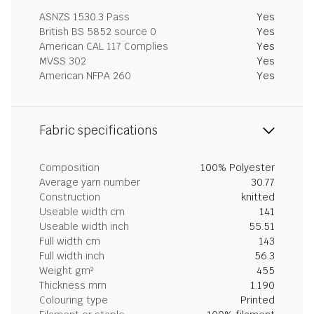
ASNZS 1530.3 Pass
Yes
British BS 5852 source 0
Yes
American CAL 117 Complies
Yes
MVSS 302
Yes
American NFPA 260
Yes
Fabric specifications
Composition
100% Polyester
Average yarn number
30.77
Construction
knitted
Useable width cm
141
Useable width inch
55.51
Full width cm
143
Full width inch
56.3
Weight gm²
455
Thickness mm
1.190
Colouring type
Printed