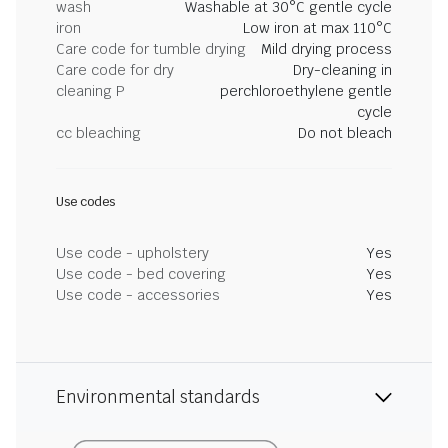
wash
Washable at 30°C gentle cycle
iron
Low iron at max 110°C
Care code for tumble drying
Mild drying process
Care code for dry
Dry-cleaning in
cleaning P
perchloroethylene gentle
cycle
cc bleaching
Do not bleach
Use codes
Use code - upholstery
Yes
Use code - bed covering
Yes
Use code - accessories
Yes
Environmental standards