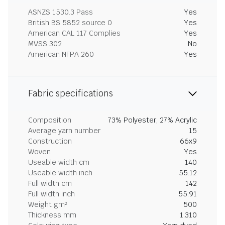
ASNZS 1530.3 Pass
Yes
British BS 5852 source 0
Yes
American CAL 117 Complies
Yes
MVSS 302
No
American NFPA 260
Yes
Fabric specifications
Composition
73% Polyester, 27% Acrylic
Average yarn number
15
Construction
66x9
Woven
Yes
Useable width cm
140
Useable width inch
55.12
Full width cm
142
Full width inch
55.91
Weight gm²
500
Thickness mm
1.310