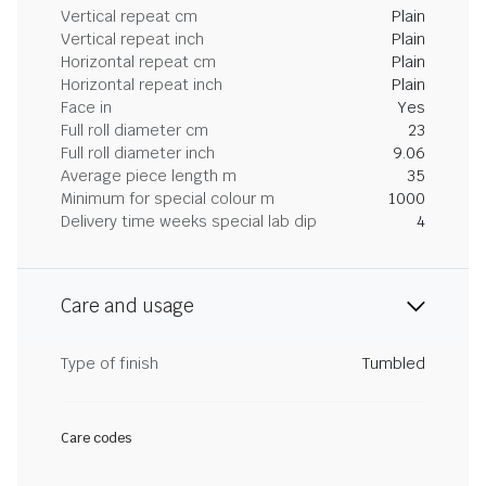
Vertical repeat cm
Plain
Vertical repeat inch
Plain
Horizontal repeat cm
Plain
Horizontal repeat inch
Plain
Face in
Yes
Full roll diameter cm
23
Full roll diameter inch
9.06
Average piece length m
35
Minimum for special colour m
1000
Delivery time weeks special lab dip
4
Care and usage
Type of finish
Tumbled
Care codes