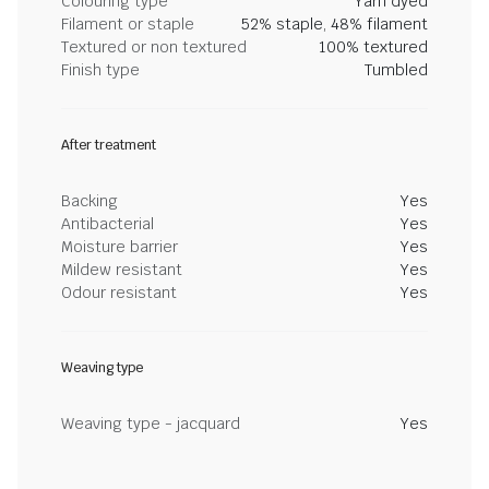
Colouring type
Yarn dyed
Filament or staple
52% staple, 48% filament
Textured or non textured
100% textured
Finish type
Tumbled
After treatment
Backing
Yes
Antibacterial
Yes
Moisture barrier
Yes
Mildew resistant
Yes
Odour resistant
Yes
Weaving type
Weaving type - jacquard
Yes