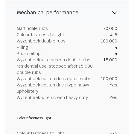
Mechanical performance
Martindale rubs
70,000
Colour fastness to light
4-5
Wyzenbeek double rubs
100,000
Pilling
4
Brush pilling
4
Wyzenbeek wire screen double rubs -
15,000
residential use, stopped after 15 000
double rubs
Wyzenbeek cotton duck double rubs
100,000
Wyzenbeek cotton duck type heavy
Yes
upholstery
Wyzenbeek wire screen heavy duty
Yes
Colour fastness light
Colour fastness to light
4-5