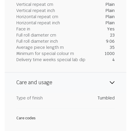
Vertical repeat cm
Plain
Vertical repeat inch
Plain
Horizontal repeat cm
Plain
Horizontal repeat inch
Plain
Face in
Yes
Full roll diameter cm
23
Full roll diameter inch
9.06
Average piece length m
35
Minimum for special colour m
1000
Delivery time weeks special lab dip
4
Care and usage
Type of finish
Tumbled
Care codes