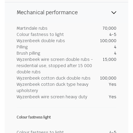
Mechanical performance
Martindale rubs
70,000
Colour fastness to light
4-5
Wyzenbeek double rubs
100,000
Pilling
4
Brush pilling
4
Wyzenbeek wire screen double rubs -
15,000
residential use, stopped after 15 000
double rubs
Wyzenbeek cotton duck double rubs
100,000
Wyzenbeek cotton duck type heavy
Yes
upholstery
Wyzenbeek wire screen heavy duty
Yes
Colour fastness light
Colour fastness to light
4-5