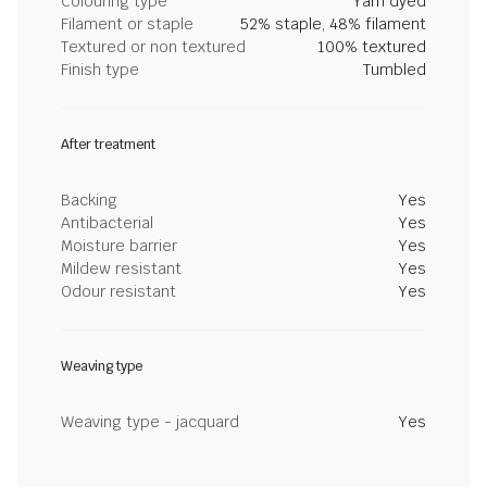
Colouring type
Yarn dyed
Filament or staple
52% staple, 48% filament
Textured or non textured
100% textured
Finish type
Tumbled
After treatment
Backing
Yes
Antibacterial
Yes
Moisture barrier
Yes
Mildew resistant
Yes
Odour resistant
Yes
Weaving type
Weaving type - jacquard
Yes