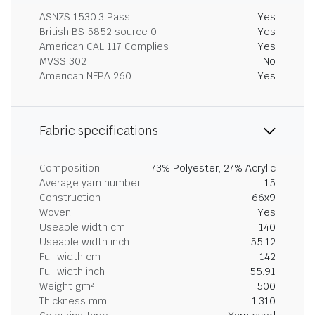
ASNZS 1530.3 Pass
Yes
British BS 5852 source 0
Yes
American CAL 117 Complies
Yes
MVSS 302
No
American NFPA 260
Yes
Fabric specifications
Composition
73% Polyester, 27% Acrylic
Average yarn number
15
Construction
66x9
Woven
Yes
Useable width cm
140
Useable width inch
55.12
Full width cm
142
Full width inch
55.91
Weight gm²
500
Thickness mm
1.310