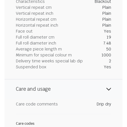
Characteristics
Blackout
Vertical repeat cm
Plain
Vertical repeat inch
Plain
Horizontal repeat cm
Plain
Horizontal repeat inch
Plain
Face out
Yes
Full roll diameter cm
19
Full roll diameter inch
7.48
Average piece length m
50
Minimum for special colour m
1000
Delivery time weeks special lab dip
2
Suspended box
Yes
Care and usage
Care code comments
Drip dry
Care codes