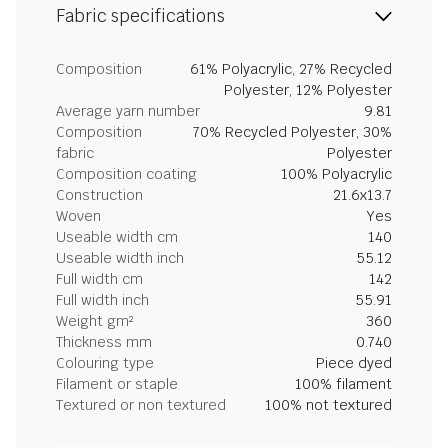
Fabric specifications
Composition
61% Polyacrylic, 27% Recycled
Polyester, 12% Polyester
Average yarn number
9.81
Composition
70% Recycled Polyester, 30%
fabric
Polyester
Composition coating
100% Polyacrylic
Construction
21.6x13.7
Woven
Yes
Useable width cm
140
Useable width inch
55.12
Full width cm
142
Full width inch
55.91
Weight gm²
360
Thickness mm
0.740
Colouring type
Piece dyed
Filament or staple
100% filament
Textured or non textured
100% not textured