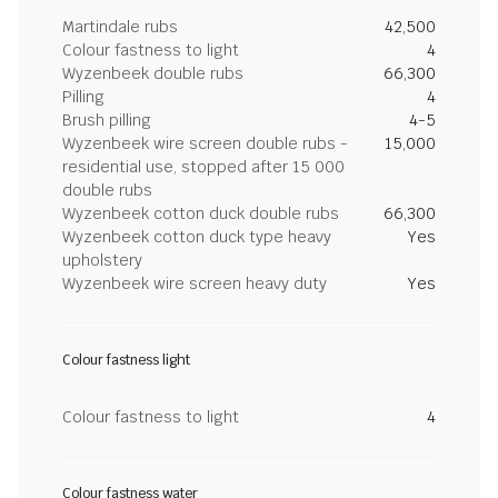
Martindale rubs
42,500
Colour fastness to light
4
Wyzenbeek double rubs
66,300
Pilling
4
Brush pilling
4-5
Wyzenbeek wire screen double rubs -
15,000
residential use, stopped after 15 000
double rubs
Wyzenbeek cotton duck double rubs
66,300
Wyzenbeek cotton duck type heavy
Yes
upholstery
Wyzenbeek wire screen heavy duty
Yes
Colour fastness light
Colour fastness to light
4
Colour fastness water