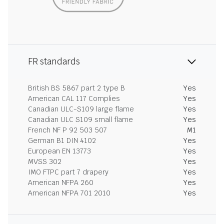
FR standards
British BS 5867 part 2 type B
Yes
American CAL 117 Complies
Yes
Canadian ULC-S109 large flame
Yes
Canadian ULC S109 small flame
Yes
French NF P 92 503 507
M1
German B1 DIN 4102
Yes
European EN 13773
Yes
MVSS 302
Yes
IMO FTPC part 7 drapery
Yes
American NFPA 260
Yes
American NFPA 701 2010
Yes