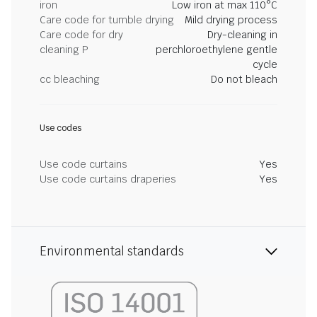
iron
Low iron at max 110°C
Care code for tumble drying
Mild drying process
Care code for dry
Dry-cleaning in
cleaning P
perchloroethylene gentle
cycle
cc bleaching
Do not bleach
Use codes
Use code curtains
Yes
Use code curtains draperies
Yes
Environmental standards