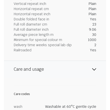
Vertical repeat inch
Plain
Horizontal repeat cm
Plain
Horizontal repeat inch
Plain
Double folded face in
Yes
Full roll diameter cm
23
Full roll diameter inch
9.06
Average piece length m
30
Minimum for special colour m
1000
Delivery time weeks special lab dip
2
Railroaded
Yes
Care and usage
Care codes
wash
Washable at 60°C gentle cycle