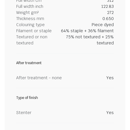
Full width cm
312
Full width inch
122.83
Weight gm²
272
Thickness mm
0.650
Colouring type
Piece dyed
Filament or staple
64% staple + 36% filament
Textured or non
75% not textured + 25%
textured
textured
After treatment
After treatment - none
Yes
Type of finish
Stenter
Yes