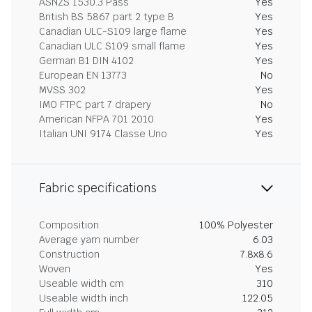
ASNZS 1530.3 Pass
Yes
British BS 5867 part 2 type B
Yes
Canadian ULC-S109 large flame
Yes
Canadian ULC S109 small flame
Yes
German B1 DIN 4102
Yes
European EN 13773
No
MVSS 302
Yes
IMO FTPC part 7 drapery
No
American NFPA 701 2010
Yes
Italian UNI 9174 Classe Uno
Yes
Fabric specifications
Composition
100% Polyester
Average yarn number
6.03
Construction
7.8x8.6
Woven
Yes
Useable width cm
310
Useable width inch
122.05