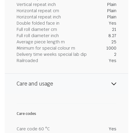
Vertical repeat inch
Plain
Horizontal repeat cm
Plain
Horizontal repeat inch
Plain
Double folded face in
Yes
Full roll diameter cm
21
Full roll diameter inch
8.27
Average piece length m
25
Minimum for special colour m
1000
Delivery time weeks special lab dip
2
Railroaded
Yes
Care and usage
Care codes
Care code 60 °C
Yes