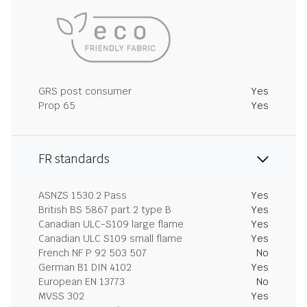
GRS post consumer
Yes
Prop 65
Yes
FR standards
ASNZS 1530.2 Pass
Yes
British BS 5867 part 2 type B
Yes
Canadian ULC-S109 large flame
Yes
Canadian ULC S109 small flame
Yes
French NF P 92 503 507
No
German B1 DIN 4102
Yes
European EN 13773
No
MVSS 302
Yes