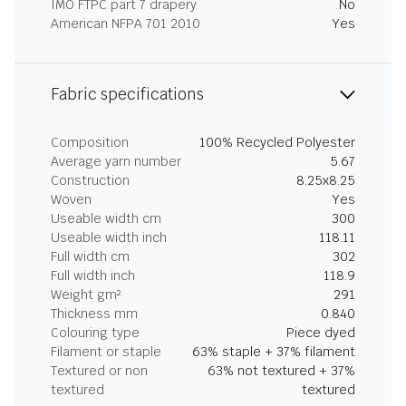
IMO FTPC part 7 drapery
No
American NFPA 701 2010
Yes
Fabric specifications
Composition
100% Recycled Polyester
Average yarn number
5.67
Construction
8.25x8.25
Woven
Yes
Useable width cm
300
Useable width inch
118.11
Full width cm
302
Full width inch
118.9
Weight gm²
291
Thickness mm
0.840
Colouring type
Piece dyed
Filament or staple
63% staple + 37% filament
Textured or non
63% not textured + 37%
textured
textured