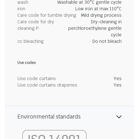
wash
Washable at 30°C gentle cycle
iron
Low iron at max 110°C
Care code for tumble drying
Mild drying process
Care code for dry
Dry-cleaning in
cleaning P
perchloroethylene gentle
cycle
cc bleaching
Do not bleach
Use codes
Use code curtains
Yes
Use code curtains draperies
Yes
Environmental standards