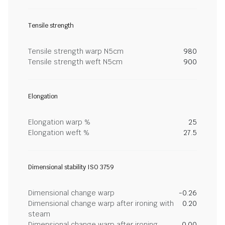
Tensile strength
Tensile strength warp N5cm
980
Tensile strength weft N5cm
900
Elongation
Elongation warp %
25
Elongation weft %
27.5
Dimensional stability ISO 3759
Dimensional change warp
-0.26
Dimensional change warp after ironing with
0.20
steam
Dimensional change warp after ironing
0.00