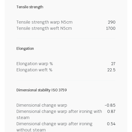
Tensile strength
Tensile strength warp N5cm
290
Tensile strength weft N5cm
1700
Elongation
Elongation warp %
27
Elongation weft %
22.5
Dimensional stability ISO 3759
Dimensional change warp
-0.85
Dimensional change warp after ironing with
0.87
steam
Dimensional change warp after ironing
0.54
without steam