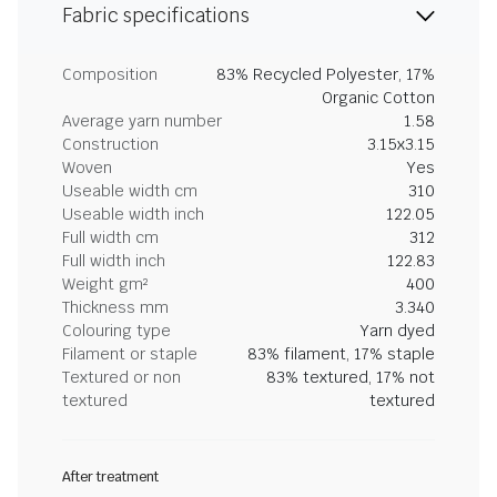
Fabric specifications
Composition
83% Recycled Polyester, 17%
Organic Cotton
Average yarn number
1.58
Construction
3.15x3.15
Woven
Yes
Useable width cm
310
Useable width inch
122.05
Full width cm
312
Full width inch
122.83
Weight gm²
400
Thickness mm
3.340
Colouring type
Yarn dyed
Filament or staple
83% filament, 17% staple
Textured or non
83% textured, 17% not
textured
textured
After treatment