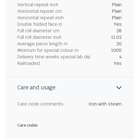
Vertical repeat inch
Plain
Horizontal repeat cm
Plain
Horizontal repeat inch
Plain
Double folded face in
Yes
Full roll diameter cm
28
Full roll diameter inch
11.02
Average piece length m
20
Minimum for special colour m
1000
Delivery time weeks special lab dip
4
Railroaded
Yes
Care and usage
Care code comments
Iron with steam
Care codes