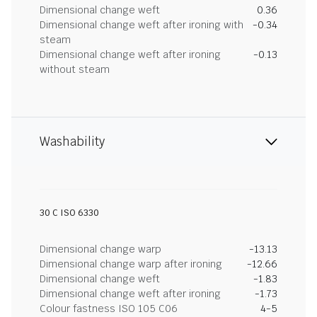
Dimensional change weft
0.36
Dimensional change weft after ironing with
-0.34
steam
Dimensional change weft after ironing
-0.13
without steam
Washability
30 C ISO 6330
Dimensional change warp
-13.13
Dimensional change warp after ironing
-12.66
Dimensional change weft
-1.83
Dimensional change weft after ironing
-1.73
Colour fastness ISO 105 C06
4-5