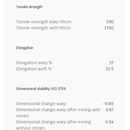
Tensile strength
Tensile strength warp N5cm
290
Tensile strength weft N5cm
1700
Elongation
Elongation warp %
27
Elongation weft %
22.5
Dimensional stability ISO 3759
Dimensional change warp
-0.85
Dimensional change warp after ironing with
0.87
steam
Dimensional change warp after ironing
0.54
without steam