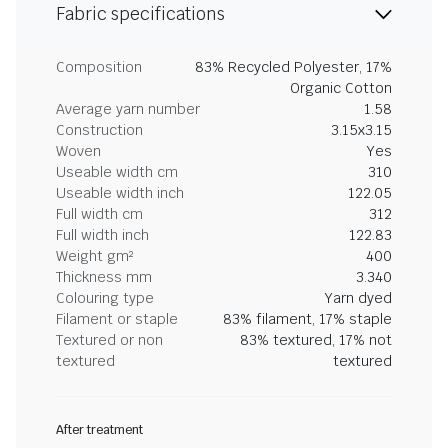
Fabric specifications
Composition
83% Recycled Polyester, 17%
Organic Cotton
Average yarn number
1.58
Construction
3.15x3.15
Woven
Yes
Useable width cm
310
Useable width inch
122.05
Full width cm
312
Full width inch
122.83
Weight gm²
400
Thickness mm
3.340
Colouring type
Yarn dyed
Filament or staple
83% filament, 17% staple
Textured or non
83% textured, 17% not
textured
textured
After treatment