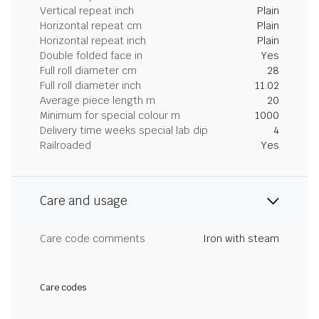
Vertical repeat inch
Plain
Horizontal repeat cm
Plain
Horizontal repeat inch
Plain
Double folded face in
Yes
Full roll diameter cm
28
Full roll diameter inch
11.02
Average piece length m
20
Minimum for special colour m
1000
Delivery time weeks special lab dip
4
Railroaded
Yes
Care and usage
Care code comments
Iron with steam
Care codes