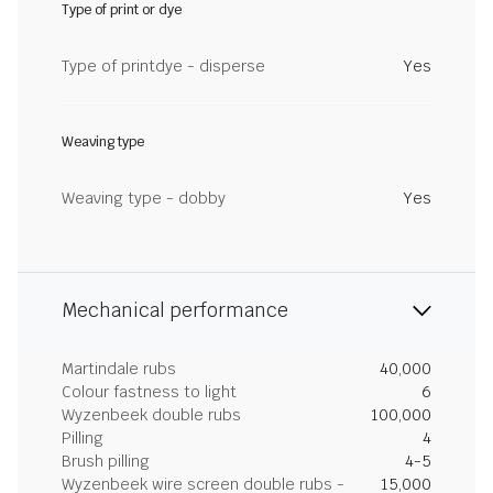
Type of print or dye
Type of printdye - disperse
Yes
Weaving type
Weaving type - dobby
Yes
Mechanical performance
Martindale rubs
40,000
Colour fastness to light
6
Wyzenbeek double rubs
100,000
Pilling
4
Brush pilling
4-5
Wyzenbeek wire screen double rubs -
15,000