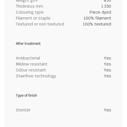
Weight gm²
450
Thickness mm
1.330
Colouring type
Piece dyed
Filament or staple
100% filament
Textured or non textured
100% textured
After treatment
Antibacterial
Yes
Mildew resistant
Yes
Odour resistant
Yes
Stainfree technology
Yes
Type of finish
Stenter
Yes