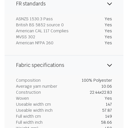
FR standards
ASNZS 1530.3 Pass
Yes
British BS 5852 source 0
Yes
American CAL 117 Complies
Yes
MVSS 302
Yes
American NFPA 260
Yes
Fabric specifications
Composition
100% Polyester
Average yarn number
10.06
Construction
22.44x22.83
Woven
Yes
Useable width cm
147
Useable width inch
57.87
Full width cm
149
Full width inch
58.66