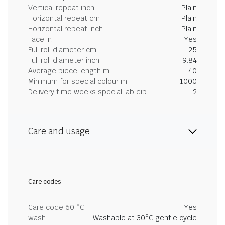
Vertical repeat inch
Plain
Horizontal repeat cm
Plain
Horizontal repeat inch
Plain
Face in
Yes
Full roll diameter cm
25
Full roll diameter inch
9.84
Average piece length m
40
Minimum for special colour m
1000
Delivery time weeks special lab dip
2
Care and usage
Care codes
Care code 60 °C
Yes
wash
Washable at 30°C gentle cycle