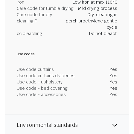
iron
Low iron at max 110°C
Care code for tumble drying
Mild drying process
Care code for dry
Dry-cleaning in
cleaning P
perchloroethylene gentle
cycle
cc bleaching
Do not bleach
Use codes
Use code curtains
Yes
Use code curtains draperies
Yes
Use code - upholstery
Yes
Use code - bed covering
Yes
Use code - accessories
Yes
Environmental standards